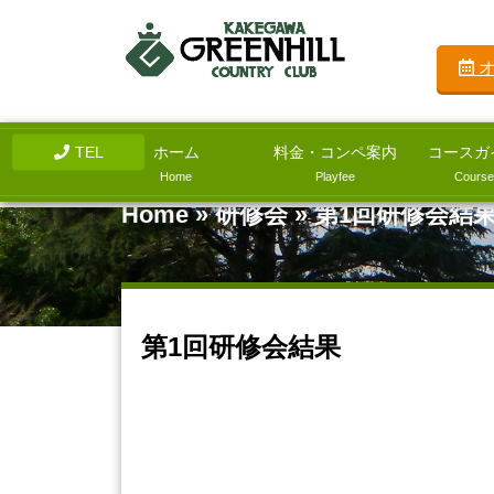
オ
TEL
ホーム
料金・コンペ案内
コースガ
Home
Playfee
Course
Home
»
研修会
»
第1回研修会結
第1回研修会結果